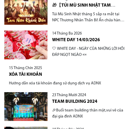
🎁【TÚI MÙ SINH NHẬT TAM
NIÊN】BẤT NGỜ CỰC PHẨM -
Túi Mù Sinh Nhật tháng 5 sắp ra mắt tại
CHÚC MỪNG SINH NHẬT 3 TUỔI
NPC Thương Nhân Thần Bí! Ẩn chứa hàng
PHONG VƯƠNG ADNX🎂
loạt tài nguyên và phần thưởng giá trị cực
hiếm chờ chư vị Kỳ Sĩ khám phá
14 Tháng Ba 2026
WHITE DAY 14/03/2026
🤍 WHITE DAY - NGÀY CỦA NHỮNG LỜI HỒI
ĐÁP NGỌT NGÀO 🍬
15 Tháng Chín 2025
XÓA TÀI KHOẢN
Hướng dẫn xóa tài khoản đang sử dụng dịch vụ ADNX
23 Tháng Mười 2024
TEAM BUILDING 2024
🎉Buổi team building thân mật,vui vẻ của
đại gia đình ADNX