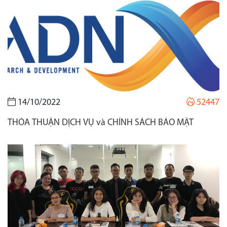
14/10/2022
52447
THỎA THUẬN DỊCH VỤ và CHÍNH SÁCH BẢO MẬT