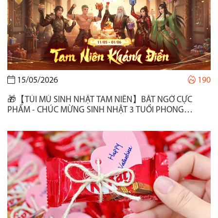
15/05/2026
190
🎁【TÚI MÙ SINH NHẬT TAM NIÊN】BẤT NGỜ CỰC
PHẨM - CHÚC MỪNG SINH NHẬT 3 TUỔI PHONG
VƯƠNG ADNX🎂