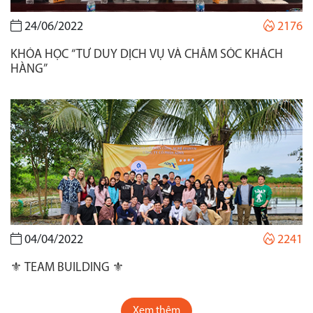
24/06/2022
2176
KHÓA HỌC “TƯ DUY DỊCH VỤ VÀ CHĂM SÓC KHÁCH
HÀNG”
04/04/2022
2241
⚜️ TEAM BUILDING ⚜️
Xem thêm