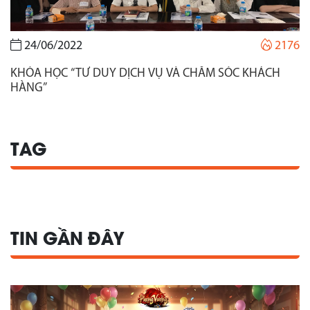
24/06/2022
2176
KHÓA HỌC “TƯ DUY DỊCH VỤ VÀ CHĂM SÓC KHÁCH
HÀNG”
TAG
TIN GẦN ĐÂY