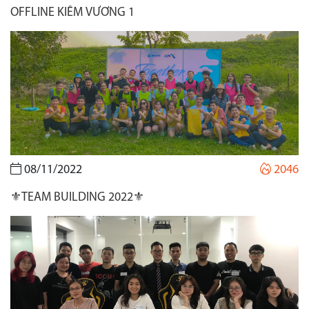
OFFLINE KIẾM VƯƠNG 1
08/11/2022
2046
⚜️TEAM BUILDING 2022⚜️